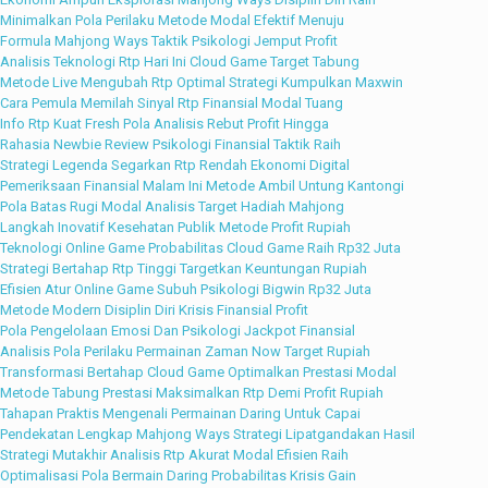
Minimalkan Pola Perilaku Metode Modal Efektif Menuju
Formula Mahjong Ways Taktik Psikologi Jemput Profit
Analisis Teknologi Rtp Hari Ini Cloud Game Target Tabung
Metode Live Mengubah Rtp Optimal Strategi Kumpulkan Maxwin
Cara Pemula Memilah Sinyal Rtp Finansial Modal Tuang
Info Rtp Kuat Fresh Pola Analisis Rebut Profit Hingga
Rahasia Newbie Review Psikologi Finansial Taktik Raih
Strategi Legenda Segarkan Rtp Rendah Ekonomi Digital
Pemeriksaan Finansial Malam Ini Metode Ambil Untung Kantongi
Pola Batas Rugi Modal Analisis Target Hadiah Mahjong
Langkah Inovatif Kesehatan Publik Metode Profit Rupiah
Teknologi Online Game Probabilitas Cloud Game Raih Rp32 Juta
Strategi Bertahap Rtp Tinggi Targetkan Keuntungan Rupiah
Efisien Atur Online Game Subuh Psikologi Bigwin Rp32 Juta
Metode Modern Disiplin Diri Krisis Finansial Profit
Pola Pengelolaan Emosi Dan Psikologi Jackpot Finansial
Analisis Pola Perilaku Permainan Zaman Now Target Rupiah
Transformasi Bertahap Cloud Game Optimalkan Prestasi Modal
Metode Tabung Prestasi Maksimalkan Rtp Demi Profit Rupiah
Tahapan Praktis Mengenali Permainan Daring Untuk Capai
Pendekatan Lengkap Mahjong Ways Strategi Lipatgandakan Hasil
Strategi Mutakhir Analisis Rtp Akurat Modal Efisien Raih
Optimalisasi Pola Bermain Daring Probabilitas Krisis Gain