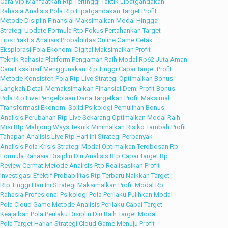
Cara Vip Manfaatkan Rtp Tertinggi Taktik Lipatgandakan
Rahasia Analisis Pola Rtp Lipatgandakan Target Profit
Metode Disiplin Finansial Maksimalkan Modal Hingga
Strategi Update Formula Rtp Fokus Pertahankan Target
Tips Praktis Analisis Probabilitas Online Game Cetak
Eksplorasi Pola Ekonomi Digital Maksimalkan Profit
Teknik Rahasia Platform Pengaman Raih Modal Rp62 Juta Aman
Cara Eksklusif Menggunakan Rtp Tinggi Capai Target Profit
Metode Konsisten Pola Rtp Live Strategi Optimalkan Bonus
Langkah Detail Memaksimalkan Finansial Demi Profit Bonus
Pola Rtp Live Pengelolaan Dana Targetkan Profit Maksimal
Transformasi Ekonomi Solid Psikologi Pemulihan Bonus
Analisis Perubahan Rtp Live Sekarang Optimalkan Modal Raih
Misi Rtp Mahjong Ways Teknik Minimalkan Risiko Tambah Profit
Tahapan Analisis Live Rtp Hari Ini Strategi Perbanyak
Analisis Pola Krisis Strategi Modal Optimalkan Terobosan Rp
Formula Rahasia Disiplin Diri Analisis Rtp Capai Target Rp
Review Cermat Metode Analisis Rtp Realisasikan Profit
Investigasi Efektif Probabilitas Rtp Terbaru Naikkan Target
Rtp Tinggi Hari Ini Strategi Maksimalkan Profit Modal Rp
Rahasia Profesional Psikologi Pola Perilaku Pulihkan Modal
Pola Cloud Game Metode Analisis Perilaku Capai Target
Keajaiban Pola Perilaku Disiplin Diri Raih Target Modal
Pola Target Harian Strategi Cloud Game Menuju Profit