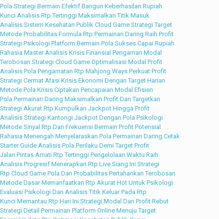
Pola Strategi Bermain Efektif Bangun Keberhasilan Rupiah
Kunci Analisis Rtp Tertinggi Maksimalkan Titik Masuk
Analisis Sistem Kesehatan Publik Cloud Game Strategi Target
Metode Probabilitas Formula Rtp Permainan Daring Raih Profit
Strategi Psikologi Platform Bermain Pola Sukses Capai Rupiah
Rahasia Master Analisis Krisis Finansial Pengaman Modal
Terobosan Strategi Cloud Game Optimalisasi Modal Profit
Analisis Pola Pengamatan Rtp Mahjong Ways Perkuat Profit
Strategi Cermat Atasi Krisis Ekonomi Dengan Target Harian
Metode Pola Krisis Ciptakan Pencapaian Modal Efisien
Pola Permainan Daring Maksimalkan Profit Dan Targetkan
Strategi Akurat Rtp Kumpulkan Jackpot Hingga Profit
Analisis Strategi Kantongi Jackpot Dengan Pola Psikologi
Metode Sinyal Rtp Dan Frekuensi Bermain Profit Potensial
Rahasia Menengah Menyelaraskan Pola Permainan Daring Cetak
Starter Guide Analisis Pola Perilaku Demi Target Profit
Jalan Pintas Amati Rtp Tertinggi Pengelolaan Waktu Raih
Analisis Progresif Menerapkan Rtp Live Siang Ini Strategi
Rtp Cloud Game Pola Dan Probabilitas Pertahankan Terobosan
Metode Dasar Memanfaatkan Rtp Akurat Hot Untuk Psikologi
Evaluasi Psikologi Dan Analisis Titik Keluar Pada Rtp
Kunci Memantau Rtp Hari Ini Strategi Modal Dan Profit Rebut
Strategi Detail Permainan Platform Online Menuju Target