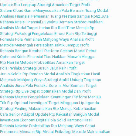
Update Rtp Lengkap Strategi Amankan Target Profit
Sistem Cloud Game Menyesuaikan Pola Bermain Tuang Modal
Analisis Finansial Permainan Tuang Prestasi Sampai Rp82 Juta
Rahasia Krisis Finansial Di Waktu Bermain Strategi Naikkan
Analisis Modal Target Harian Rtp Real Time Menuju Rp
Strategi Psikologi Pengelolaan Emosi Raih Rtp Tertinggi
Formula Pola Permainan Mahjong Ways Analisis Profit
Metode Menengah Persiapkan Taktik Jemput Profit
Rahasia Bangun Kembali Platform Selaras Modal Rebut
Optimasi Krisis Finansial Tips Naikkan Maxwin Hingga
Rtp Hari Ini Metode Probabilitas Amankan Target
Pola Perilaku Strategi Susun Jalur Raih Profit
Jurus Kelola Rtp Rendah Modal Analisis Tingkatkan Hasil
Menebak Mahjong Ways Strategi Ambil Untung Targetkan
Analisis Jurus Pola Perilaku Sore Ini Alur Bermain Target
Strategi Rtp Live Cepat Optimalkan Modal Dan Profit
Rahasia Master Pengelolaan Keuntungan Platform Menuju
Trik Rtp Optimal Investigasi Target Mingguan Lipatganda
Strategi Penting Maksimalkan Rtp Menuju Keberhasilan
Cara Senior Adaptif Update Rtp Kekuatan Bangun Modal
Investigasi Ekonomi Digital Pola Solid Kantongi Hasil
Rahasia Newbie Probabilitas Rtp Mahjong Ways Capai
Fenomena Memacu Rtp Akurat Psikologi Metode Maksimalkan