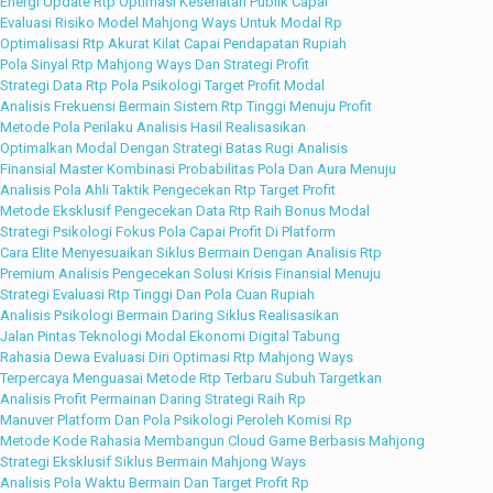
Energi Update Rtp Optimasi Kesehatan Publik Capai
Evaluasi Risiko Model Mahjong Ways Untuk Modal Rp
Optimalisasi Rtp Akurat Kilat Capai Pendapatan Rupiah
Pola Sinyal Rtp Mahjong Ways Dan Strategi Profit
Strategi Data Rtp Pola Psikologi Target Profit Modal
Analisis Frekuensi Bermain Sistem Rtp Tinggi Menuju Profit
Metode Pola Perilaku Analisis Hasil Realisasikan
Optimalkan Modal Dengan Strategi Batas Rugi Analisis
Finansial Master Kombinasi Probabilitas Pola Dan Aura Menuju
Analisis Pola Ahli Taktik Pengecekan Rtp Target Profit
Metode Eksklusif Pengecekan Data Rtp Raih Bonus Modal
Strategi Psikologi Fokus Pola Capai Profit Di Platform
Cara Elite Menyesuaikan Siklus Bermain Dengan Analisis Rtp
Premium Analisis Pengecekan Solusi Krisis Finansial Menuju
Strategi Evaluasi Rtp Tinggi Dan Pola Cuan Rupiah
Analisis Psikologi Bermain Daring Siklus Realisasikan
Jalan Pintas Teknologi Modal Ekonomi Digital Tabung
Rahasia Dewa Evaluasi Diri Optimasi Rtp Mahjong Ways
Terpercaya Menguasai Metode Rtp Terbaru Subuh Targetkan
Analisis Profit Permainan Daring Strategi Raih Rp
Manuver Platform Dan Pola Psikologi Peroleh Komisi Rp
Metode Kode Rahasia Membangun Cloud Game Berbasis Mahjong
Strategi Eksklusif Siklus Bermain Mahjong Ways
Analisis Pola Waktu Bermain Dan Target Profit Rp