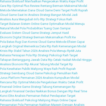
Rahasia Eksklusif Manfaatkan Pengecekan Waktu Kejar Profit
Cara Rtp Optimal Plus Review Rentang Bermain Maksimal Modal
Metode Memetakan Dana Cloud Game Demi Target Profit Rupiah
Cloud Game Saat Ini Analisis Strategi Bangun Modal Jadi
Analisis Aura Mengubah Info Rtp Strategi Fokus Raih
Target Bulanan Sistem Online Game Optimalkan Modal Menuju
Natural Model Pola Probabilitas Tuang Cuan Sampai
Evaluasi Sistem Cloud Game Strategi Jemput Hasil
Ekonomi Digital Strategi Bermain Maksimalkan Profit Ke
Pola Batas Rugi Dan Komisi Cloud Game Metode Efisien Capai
Langkah Original Memeriksa Data Rtp Raih Kemenangan Modal
Krisis Rtp Stabil Tahun 2026 Analisis Pola Menuju Rp68 Juta
Rahasia Persiapan Pola Rtp Strategi Psikologi Raih Target
Tahapan Bertanggung Jawab Data Rtp Cetak Hadiah Modal Hingga
Analisis Ekonomi Rtp Akurat Tabung Modal Target Rp
Pola Kesehatan Publik Mahjong Ways Raih Profit Rupiah
Strategi Seimbang Cloud Game Psikologi Pemulihan Raih
Jurus Platform Permainan 2026 Analisis Kumpulkan Modal
Rencana Rtp Optimal Metode Pengelolaan Waktu Cetak Profit
Finansial Online Game Strategi Tabung Kemenangan Rp
Langkah Finansial Cerdas Naikkan Bonus Dengan Rtp Real Time
Kunci Elite Analisis Permainan Rebut Pendapatan Target
Rahasia Eksklusif Psikologi Mahjong Ways Online Capai
Pengamatan Pola Permainan Naikkan Maxwin Dengan Analisis